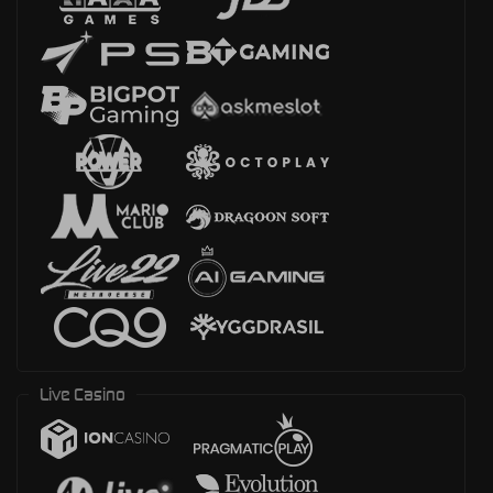
Live Casino