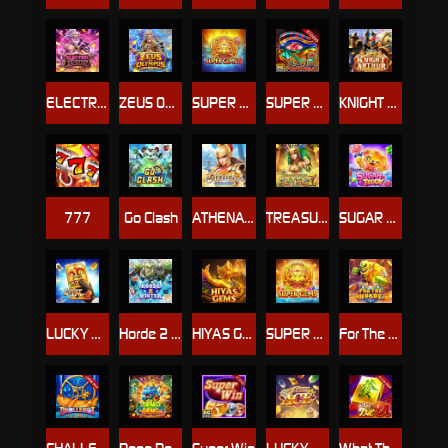
ELECTRIC ZEUS
ZEUS OF OLYMPUS
SUPER GEMS 2
SUPER AWESOME
KNIGHT ARTHUR
777
Go Clash
ATHENA LUCKY SPREAD
TREASURES OF AZTEC Z
SUGAR TEDDY
LUCKY ACE 2
Horde 2 Winter
HIYAS GEMS
SUPER GEMS
For The Horde