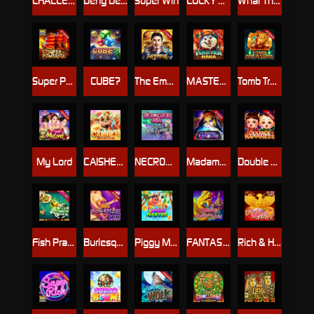
CHALLENGE・FU LU SHOU XI
Deng Deng
Super Win
LUCKY ACE
What The FA
Super Powerful
CUBE?
The Empire
MASTER HAHA
Tomb Treasure
My Lord
CAISHEN-LUCKY SPREAD
NECROMANCER SHA
Madame Caroline
Double Happiness
Fish Prawn Crab
Burlesque 2
Piggy Master
FANTASY - SOUTHEAST ASIA
Rich & Happy