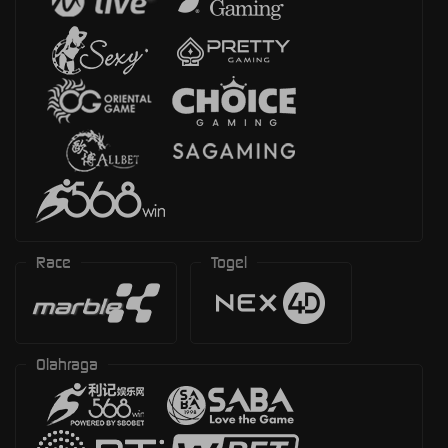
Race
Togel
Olahraga