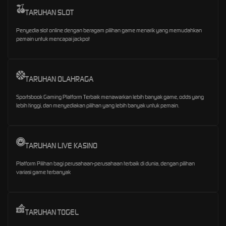
TARUHAN SLOT
Penyedia slot online dengan beragam pilihan game menarik yang memudahkan
pemain untuk mencapai jackpot
TARUHAN OLAHRAGA
Sportsbook Gaming Platform Terbaik menawarkan lebih banyak game, odds yang
lebih tinggi, dan menyediakan pilihan yang lebih banyak untuk pemain.
TARUHAN LIVE KASINO
Platform Pilihan bagi perusahaan-perusahaan terbaik di dunia, dengan pilihan
variasi game terbanyak
TARUHAN TOGEL