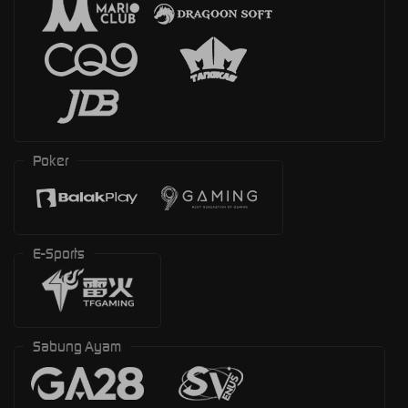
Poker
E-Sports
Sabung Ayam