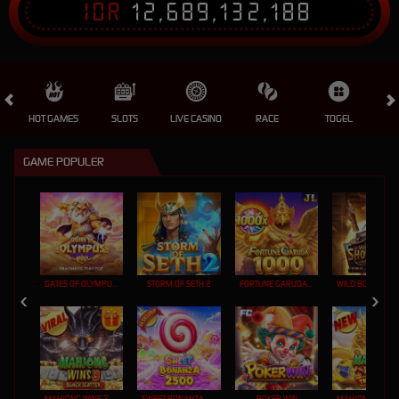
IDR
12,689,132,188
HOT GAMES
SLOTS
LIVE CASINO
RACE
TOGEL
OL
GAME POPULER
GATES OF OLYMPUS POP
STORM OF SETH 2
FORTUNE GARUDA 1000
MAHJONG WINS 3 – BLACK SCATTER
SWEET BONANZA 2500
POKER WIN