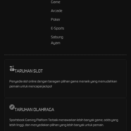
Game
Arcade
Poker
E-Sports
Sabung
Ayam
TARUHAN SLOT
Penyedia slot online dengan beragam pilihan game menarik yang memudahkan
pemain untuk mencapai jackpot
TARUHAN OLAHRAGA
Sportsbook Gaming Platform Terbaik menawarkan lebih banyak game, odds yang
lebih tinggi, dan menyediakan pilihan yang lebih banyak untuk pemain.