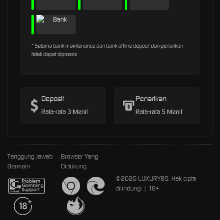
* Selama bank maintenance dan bank offline deposit dan penarikan
tidak dapat diproses
Deposit
Penarikan
Rata-rata 3 Menit
Rata-rata 5 Menit
Tanggung Jawab
Browser Yang
Bermain
Didukung
©2026 LUXURY89. Hak cipta
dilindungi | 18+