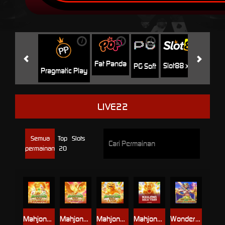
i
i
i
i
i
Facha
Fat Panda
Slot88 x PP
PG Soft
Pragmatic Play
LIVE22
Semua
Top
Slots
permainan
20
Mahjong Gold: Dragon
Mahjong Gold: Phoenix
Mahjong Gold: Lion
Mahjong Gold: Tiger
Wonders of Giza Pyramid