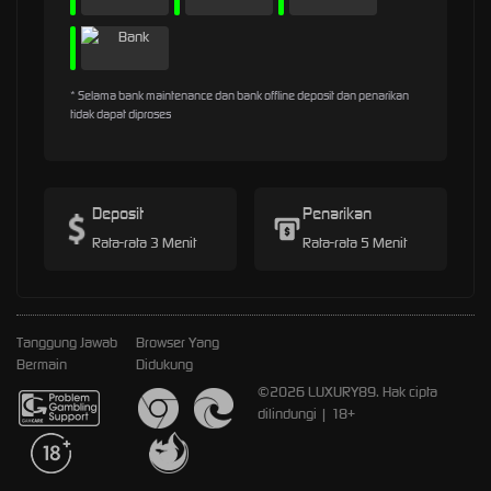
* Selama bank maintenance dan bank offline deposit dan penarikan
tidak dapat diproses
Deposit
Penarikan
Rata-rata 3 Menit
Rata-rata 5 Menit
Tanggung Jawab
Browser Yang
Bermain
Didukung
©2026 LUXURY89. Hak cipta
dilindungi | 18+