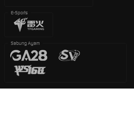
E-Sports
Sabung Ayam