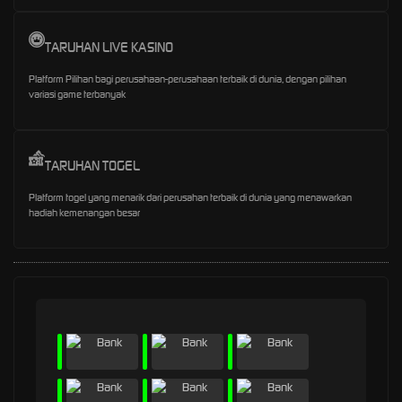
TARUHAN LIVE KASINO
Platform Pilihan bagi perusahaan-perusahaan terbaik di dunia, dengan pilihan
variasi game terbanyak
TARUHAN TOGEL
Platform togel yang menarik dari perusahan terbaik di dunia yang menawarkan
hadiah kemenangan besar