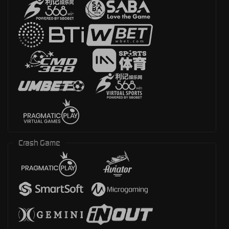
Crash Game