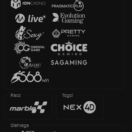
Race
Togel
Olahraga