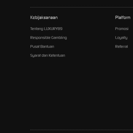
Kebijaksanaan
Platform
Tentang LUXURY89
Promosi
Responsible Gambling
Loyalty
Pusat Bantuan
Referral
Syarat dan Ketentuan