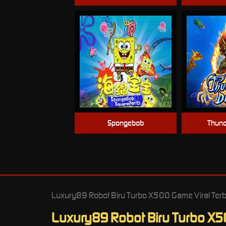
Spongebob
Thund
Luxury89 Robot Biru Turbo X500 Game Viral Te
Luxury89 Robot Biru Turbo X5