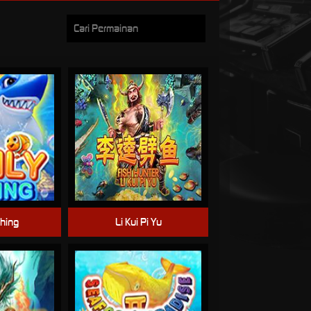
shing
Li Kui Pi Yu