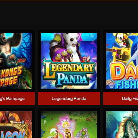
ng’s Rampage
Legendary Panda
Daily Fi