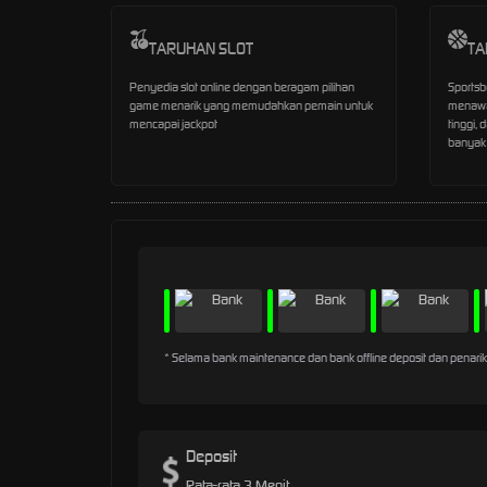
TARUHAN SLOT
TA
Penyedia slot online dengan beragam pilihan
Sportsb
game menarik yang memudahkan pemain untuk
menawar
mencapai jackpot
tinggi,
banyak 
* Selama bank maintenance dan bank offline deposit dan penarik
Deposit
Rata-rata 3 Menit