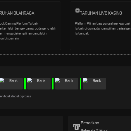
RUHAN OLAHRAGA
TARUHAN LIVE KASINO
ook Gaming Platform Terbaik
Platform Pilihan bagi perusahaan-perusa
kan lebih banyak game, odds yang lebih
terbaik di dunia, dengan pilihan variasi g
 dan menyediakan pilihan yang lebih
terbanyak
untuk pemain.
an tidak dapat diproses
Penarikan
Rata-rata 5 Menit