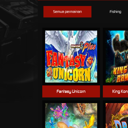
Semua permainan
Fishing
Fantasy Unicorn
King Ko