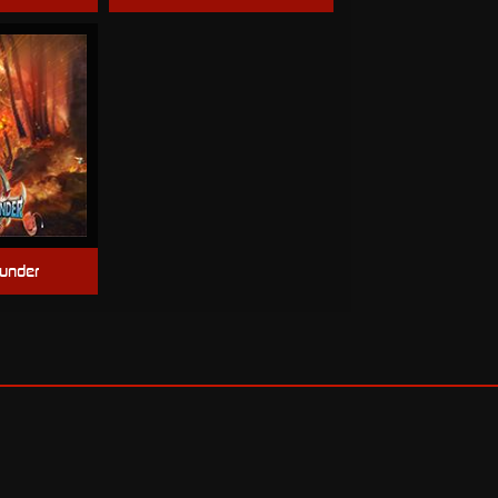
hunder