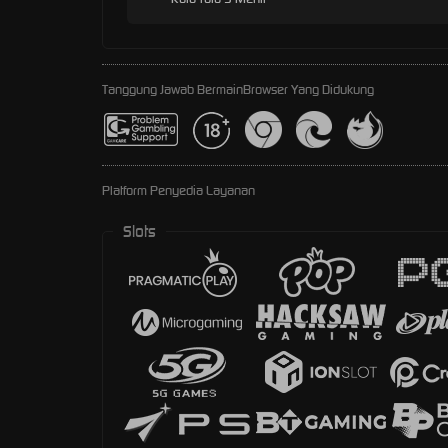
Tanggung Jawab Bermain
Browser Yang Didukung
Platform Penyedia Layanan
Slots