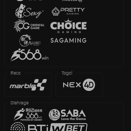
Race
Togel
Olahraga