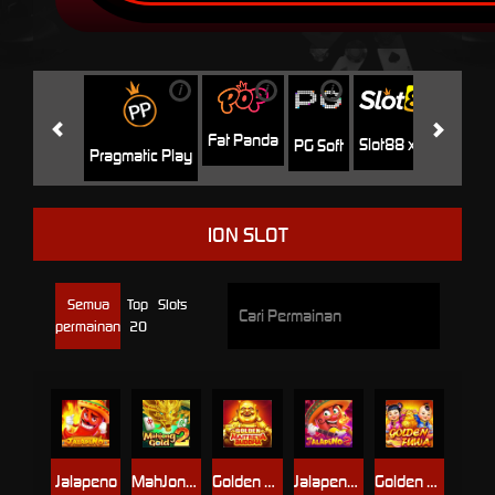
i
i
i
i
i
Facha
Fat Panda
Slot88 x PP
PG Soft
Pragmatic Play
ION SLOT
Semua
Top
Slots
permainan
20
Jalapeno
MahJong Gold 2
Golden Maitreya Buddha
Jalapeno 2
Golden Fuwa