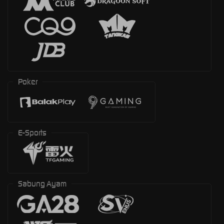
Poker
E-Sports
Sabung Ayam