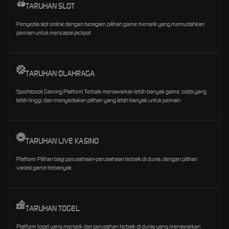
TARUHAN SLOT
Penyedia slot online dengan beragam pilihan game menarik yang memudahkan
pemain untuk mencapai jackpot
TARUHAN OLAHRAGA
Sportsbook Gaming Platform Terbaik menawarkan lebih banyak game, odds yang
lebih tinggi, dan menyediakan pilihan yang lebih banyak untuk pemain.
TARUHAN LIVE KASINO
Platform Pilihan bagi perusahaan-perusahaan terbaik di dunia, dengan pilihan
variasi game terbanyak
TARUHAN TOGEL
Platform togel yang menarik dari perusahan terbaik di dunia yang menawarkan